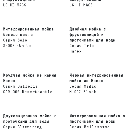
LG HI-MACS
LG HI-MACS
Интегрированная мойка
Двойная мойка с
белого цвета
фруктовницей и
Серия Solo
проточками для воды
S-008 -White
Серия Trio
Hanex
Круглая мойка из камня
Чёрная интегрированная
Hanex
мойка из Hanex
Серия Galleria
Серия Magic
GAR-006 Desertcastle
M-007 Black
Двухсекционная мойка с
Интегрированная мойка с
проточками для воды
проточками для воды
Серия Glittering
Серия Bellassimo